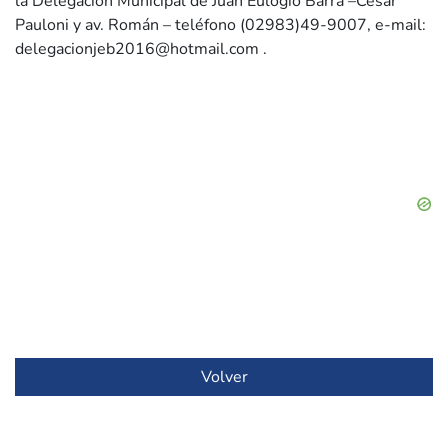
la Delegación Municipal de Juan Eulogio Barra –Cesar
Pauloni y av. Román – teléfono (02983)49-9007, e-mail:
delegacionjeb2016@hotmail.com
.
Volver