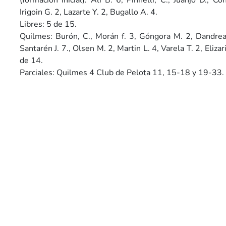
(formación inicial). Alí B. 6, Pinnelli, C., Juanjo D., C
Irigoin G. 2, Lazarte Y. 2, Bugallo A. 4.
Libres: 5 de 15.
Quilmes: Burón, C., Morán f. 3, Góngora M. 2, Dandrea M
Santarén J. 7., Olsen M. 2, Martin L. 4, Varela T. 2, Elizar
de 14.
Parciales: Quilmes 4 Club de Pelota 11, 15-18 y 19-33.