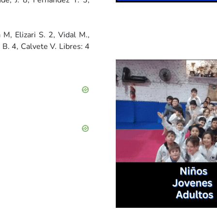
onde, J. 8, Fernández Y. 3,
, Elizari S. 2, Vidal M.,
i B. 4, Calvete V. Libres: 4