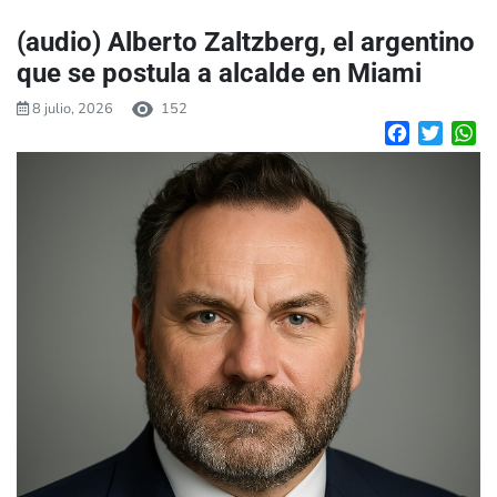
(audio) Alberto Zaltzberg, el argentino
que se postula a alcalde en Miami
8 julio, 2026
152
Facebook
Twitte
W
R
d
au