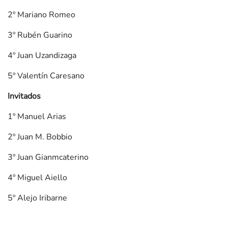
2º Mariano Romeo
3º Rubén Guarino
4º Juan Uzandizaga
5º Valentín Caresano
Invitados
1º Manuel Arias
2º Juan M. Bobbio
3º Juan Gianmcaterino
4º Miguel Aiello
5º Alejo Iribarne