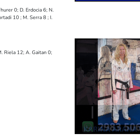
urer 0; D. Erdocia 6; N.
rtadi 10 ; M. Serra 8 ; I.
. Riela 12; A. Gaitan 0;