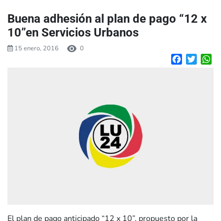
Buena adhesión al plan de pago “12 x
10”en Servicios Urbanos
15 enero, 2016
0
Facebook
Twitte
W
El plan de pago anticipado “12 x 10”, propuesto por la