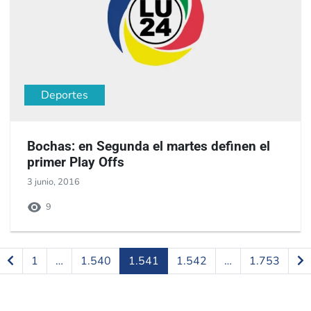
Deportes
Bochas: en Segunda el martes definen el
primer Play Offs
3 junio, 2016
9
1
…
1.540
1.541
1.542
…
1.753