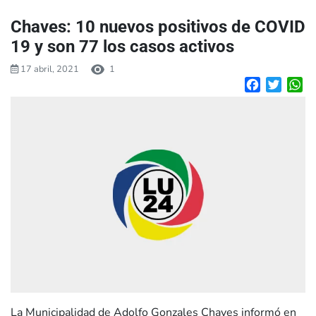
Chaves: 10 nuevos positivos de COVID
19 y son 77 los casos activos
17 abril, 2021
1
Facebook
Twitte
W
La Municipalidad de Adolfo Gonzales Chaves informó en