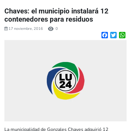
Chaves: el municipio instalará 12
contenedores para residuos
17 noviembre, 2016
0
Facebook
Twitte
W
La municipalidad de Gonzales Chaves adquirió 12