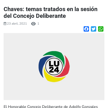
Chaves: temas tratados en la sesión
del Concejo Deliberante
23 abril, 2021
1
Facebook
Twitte
W
El Honorable Concejo Deliberante de Adolfo Gonzales