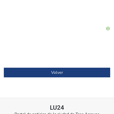
Volver
LU24