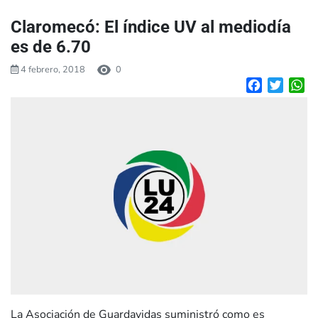
Claromecó: El índice UV al mediodía
es de 6.70
4 febrero, 2018
0
Facebook
Twitte
W
La Asociación de Guardavidas suministró como es