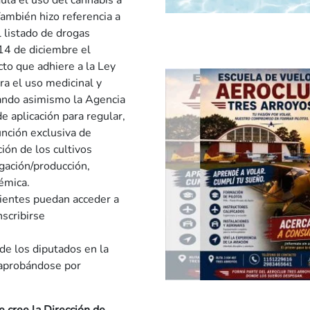
ula el uso del cannabis a
También hizo referencia a
l listado de drogas
 14 de diciembre el
to que adhiere a la Ley
ra el uso medicinal y
eando asimismo la Agencia
e aplicación para regular,
función exclusiva de
ción de los cultivos
gación/producción,
émica.
cientes puedan acceder a
nscribirse
 de los diputados en la
 aprobándose por