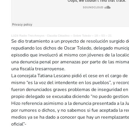
LU24 Radio Tres Arroyos
·
Claudia Cittadino – Sobre Toledo – 18 – 03 – 21
Se dio tratamiento a un proyecto de resolución surgido 
repudiando los dichos de Oscar Toledo, delegado municip
episodio que involucró al mismo con jóvenes de la locali
una denuncia penal por amenazas por parte de las mismas
una fiscalía tresarroyense.
La concejala Tatiana Lescano pidió el cese en el cargo de
mismo “es la voz del intendente en los pueblos”, y rec
fueron denunciados graves problemas de inseguridad en l
propio delegado se excusaba diciendo “no puedo gestion
Hizo referencia asimismo a la denuncia presentada a la Ju
por rumores o dichos, y no sabemos si fue aceptada la r
medios ya se ha dado a conocer que hay un reemplazant
oficial”-