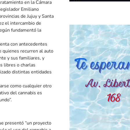
 tratamiento en la Cámara
 legislador Emiliano
rovincias de Jujuy y Santa
ez el intercambio de
 según fundamentó la
uenta con antecedentes
de quienes recurren al auto
te y sus familiares, y
 libres o charlas
lizado distintas entidades
larse como cualquier otro
ativo del cannabis es
undo”.
ue presentó “un proyecto