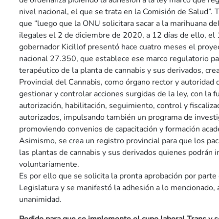
de ordenanza pidiendo la adhesión a la ley marco que reg
nivel nacional, el que se trata en la Comisión de Salud”. 
que “luego que la ONU solicitara sacar a la marihuana de
ilegales el 2 de diciembre de 2020, a 12 días de ello, el
gobernador Kicillof presentó hace cuatro meses el proyec
nacional 27.350, que establece ese marco regulatorio pa
terapéutico de la planta de cannabis y sus derivados, cr
Provincial del Cannabis, como órgano rector y autoridad d
gestionar y controlar acciones surgidas de la ley, con la 
autorización, habilitación, seguimiento, control y fiscaliza
autorizados, impulsando también un programa de investi
promoviendo convenios de capacitación y formación acad
Asimismo, se crea un registro provincial para que los pa
las plantas de cannabis y sus derivados quienes podrán i
voluntariamente.
Es por ello que se solicita la pronta aprobación por parte
Legislatura y se manifestó la adhesión a lo mencionado,
unanimidad.