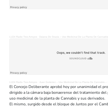
LU24 Radio Tres Arroyos
·
Daiana De Grazia – Uso Medicinal De La Planta De Cannabis
LU24 Radio Tres Arroyos
·
Juan Gutierrez – Uso Medicinal De La Planta De Cannabis – 
El Concejo Deliberante aprobó hoy por unanimidad el pro
dirigido a la cámara baja bonaerense del tratamiento del 
uso medicinal de la planta de Cannabis y sus derivados.
El mismo, surgido desde el bloque de Juntos por el Cam