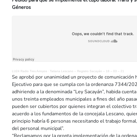
Pedido para que se implemente el cupo laboral Trans y se
Géneros
LU24 Radio Tres Arroyos
·
Tatiana Lescano – Registro Sacayán – 18 – 03 – 21
Se aprobó por unanimidad un proyecto de comunicación 
Ejecutivo para que se cumpla con la ordenanza 7344/202
adhiriendo a la denominada “Ley Sacayán”, habida cuenta 
unos treinta empleados municipales a fines del año pasa
pueden ser cubiertos por quienes integran el colectivo t
acuerdo a los fundamentos de la concejala Lescano, quie
principio habría 6 personas necesitando el trabajo forma
del personal municipal”.
“Reclamamos por la pronta implementación de la orden