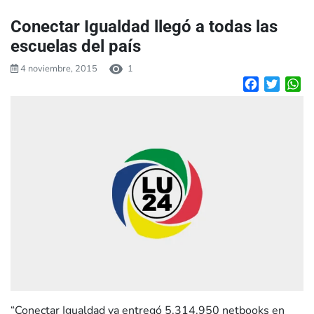
Conectar Igualdad llegó a todas las
escuelas del país
4 noviembre, 2015
1
Facebook
Twitte
W
“Conectar Igualdad ya entregó 5.314.950 netbooks en