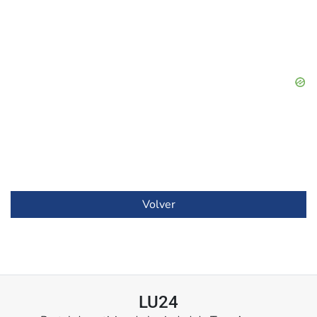
Volver
LU24