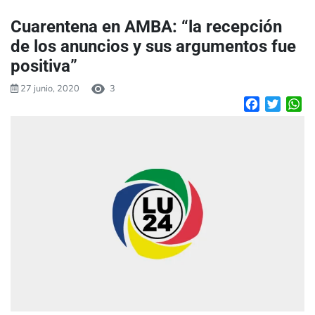
Cuarentena en AMBA: “la recepción
de los anuncios y sus argumentos fue
positiva”
27 junio, 2020
3
Facebook
Twitte
W