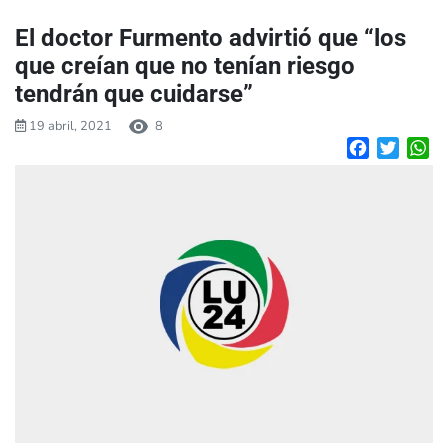
El doctor Furmento advirtió que “los
que creían que no tenían riesgo
tendrán que cuidarse”
19 abril, 2021
8
Facebook
Twitte
W