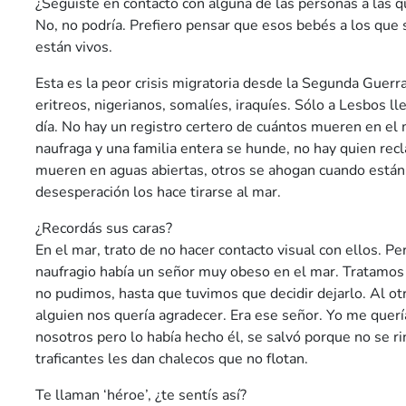
¿Seguiste en contacto con alguna de las personas a las q
No, no podría. Prefiero pensar que esos bebés a los que 
están vivos.
Esta es la peor crisis migratoria desde la Segunda Guerra
eritreos, nigerianos, somalíes, iraquíes. Sólo a Lesbos l
día. No hay un registro certero de cuántos mueren en el
naufraga y una familia entera se hunde, no hay quien re
mueren en aguas abiertas, otros se ahogan cuando están a
desesperación los hace tirarse al mar.
¿Recordás sus caras?
En el mar, trato de no hacer contacto visual con ellos. P
naufragio había un señor muy obeso en el mar. Tratamos 
no pudimos, hasta que tuvimos que decidir dejarlo. Al ot
alguien nos quería agradecer. Era ese señor. Yo me querí
nosotros pero lo había hecho él, se salvó porque no se 
traficantes les dan chalecos que no flotan.
Te llaman ‘héroe’, ¿te sentís así?