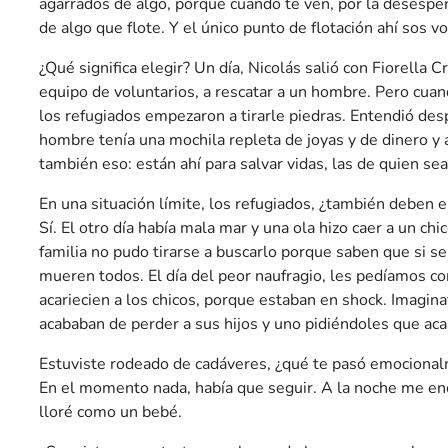
agarrados de algo, porque cuando te ven, por la desespe
de algo que flote. Y el único punto de flotación ahí sos vo
¿Qué significa elegir? Un día, Nicolás salió con Fiorella Cr
equipo de voluntarios, a rescatar a un hombre. Pero cuand
los refugiados empezaron a tirarle piedras. Entendió des
hombre tenía una mochila repleta de joyas y de dinero y 
también eso: están ahí para salvar vidas, las de quien sea
En una situación límite, los refugiados, ¿también deben e
Sí. El otro día había mala mar y una ola hizo caer a un chic
familia no pudo tirarse a buscarlo porque saben que si se
mueren todos. El día del peor naufragio, les pedíamos c
acariecien a los chicos, porque estaban en shock. Imagi
acababan de perder a sus hijos y uno pidiéndoles que acari
Estuviste rodeado de cadáveres, ¿qué te pasó emociona
En el momento nada, había que seguir. A la noche me enc
lloré como un bebé.