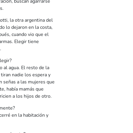
ración, buscan agarrarse
s.
otti, la otra argentina del
o lo dejaron en la costa,
pués, cuando vio que el
armas. Elegir tiene
.
legir?
o al agua. El resto de la
 tiran nadie los espera y
on señas a las mujeres que
nate, había mamás que
cien a los hijos de otro.
lmente?
erré en la habitación y