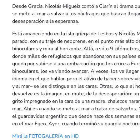
Desde Grecia, Nicolás Migueiz contó a Clarín el drama q
se mete al mar a salvar a los náufragos que buscan llegar
desesperación a la esperanza.
Está amaneciendo en la isla griega de Lesbos y Nicolás 
parado, con su traje de neoprene, en el punto más alto de
binoculares y mira al horizonte. Allá, a sólo 9 kilómetros,
donde miles de refugiados que abandonaron sus países se
queda por subirse a una embarcación que los cruce a Euro
binoculares, los va viendo avanzar. A veces, los ve llegar 
idioma en el que hablan pero el alivio de haber sobrevivi
y al mar– se les distingue en las caras. Otras, lo que el h
devuelve es la imagen, en mute, de la desesperación: un
grito impregnado en la cara de una madre, chalecos naran
mar. Ahí es cuando se mete al mar a tratar de salvarlos. 
el guardavidas argentino que desde hace dos semanas es
en el mar Egeo. Ayer, cuando terminó su guardia nocturna
Mirá la FOTOGALERÍA en HD