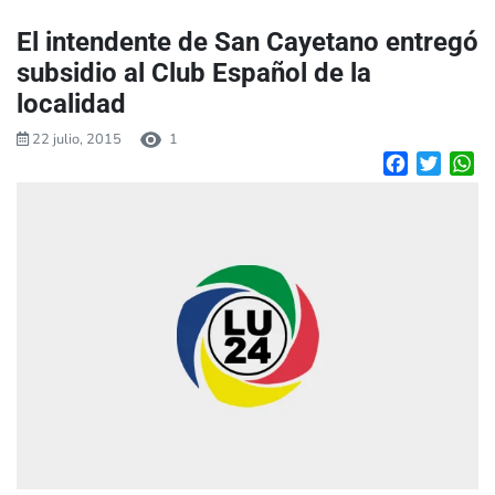
El intendente de San Cayetano entregó
subsidio al Club Español de la
localidad
22 julio, 2015
1
Facebook
Twitte
W