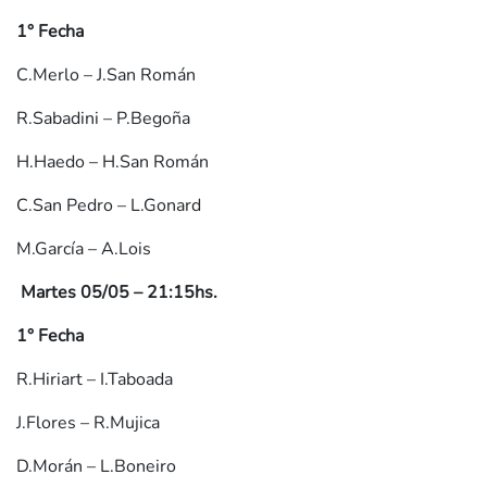
1° Fecha
C.Merlo – J.San Román
R.Sabadini – P.Begoña
H.Haedo – H.San Román
C.San Pedro – L.Gonard
M.García – A.Lois
Martes 05/05 – 21:15hs.
1° Fecha
R.Hiriart – I.Taboada
J.Flores – R.Mujica
D.Morán – L.Boneiro