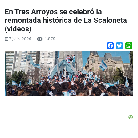
En Tres Arroyos se celebró la
remontada histórica de La Scaloneta
(videos)
7 julio, 2026
1.879
Facebook
Twitte
W