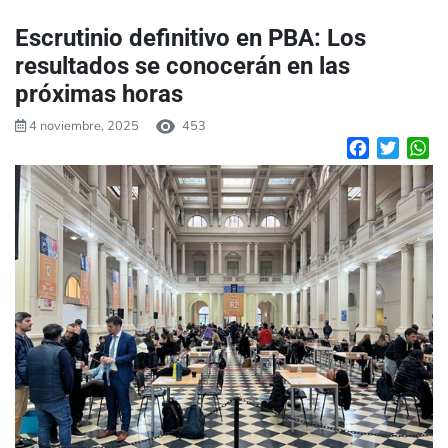
Escrutinio definitivo en PBA: Los
resultados se conocerán en las
próximas horas
4 noviembre, 2025
453
Facebook
Twitte
W