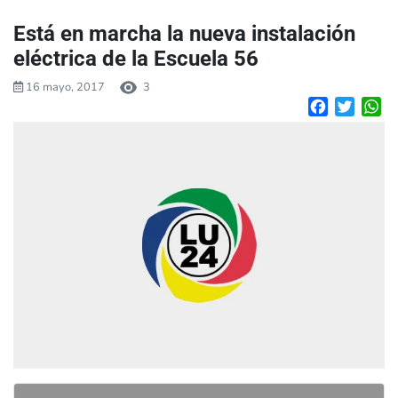
Está en marcha la nueva instalación
eléctrica de la Escuela 56
16 mayo, 2017
3
Facebook
Twitte
W