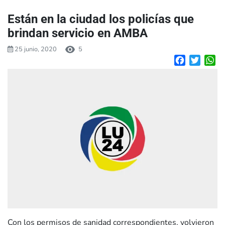
Están en la ciudad los policías que
brindan servicio en AMBA
25 junio, 2020
5
Facebook
Twitte
W
Con los permisos de sanidad correspondientes, volvieron