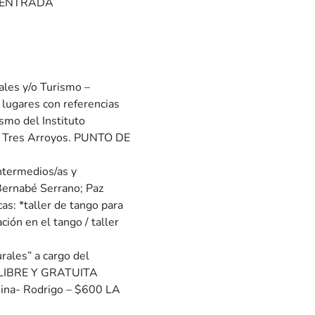
LA ENTRADA
nales y/o Turismo –
 lugares con referencias
ismo del Instituto
de Tres Arroyos. PUNTO DE
intermedios/as y
Bernabé Serrano; Paz
as: *taller de tango para
ión en el tango / taller
urales” a cargo del
A LIBRE Y GRATUITA
ssina- Rodrigo – $600 LA