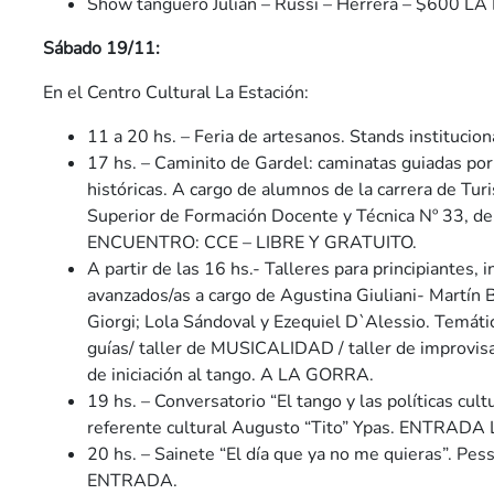
Show tanguero Julián – Russi – Herrera – $600 
Sábado 19/11:
En el Centro Cultural La Estación:
11 a 20 hs. – Feria de artesanos. Stands institucio
17 hs. – Caminito de Gardel: caminatas guiadas por
históricas. A cargo de alumnos de la carrera de Tur
Superior de Formación Docente y Técnica Nº 33, 
ENCUENTRO: CCE – LIBRE Y GRATUITO.
A partir de las 16 hs.- Talleres para principiantes, 
avanzados/as a cargo de Agustina Giuliani- Martín 
Giorgi; Lola Sándoval y Ezequiel D`Alessio. Temátic
guías/ taller de MUSICALIDAD / taller de improvisac
de iniciación al tango. A LA GORRA.
19 hs. – Conversatorio “El tango y las políticas cult
referente cultural Augusto “Tito” Ypas. ENTRAD
20 hs. – Sainete “El día que ya no me quieras”. Pe
ENTRADA.