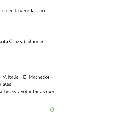
do en la vereda” con
e
nta Cruz y bailarines
V. Italia – B. Machado) –
riales.
rtistas y voluntarios que