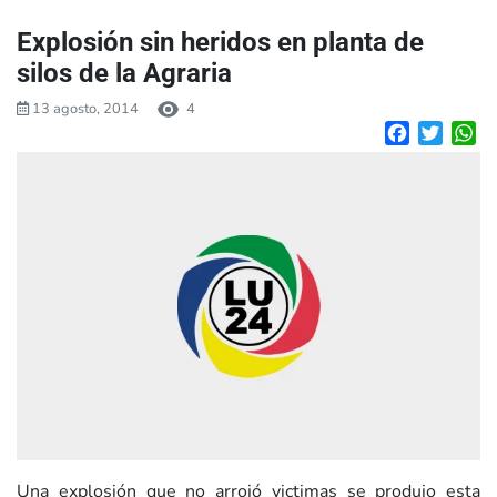
Explosión sin heridos en planta de
silos de la Agraria
13 agosto, 2014
4
Facebook
Twitte
W
Una explosión que no arrojó victimas se produjo esta