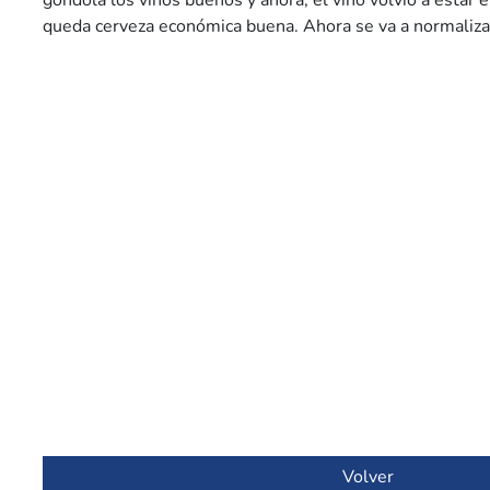
góndola los vinos buenos y ahora, el vino volvió a estar 
queda cerveza económica buena. Ahora se va a normaliza
Volver