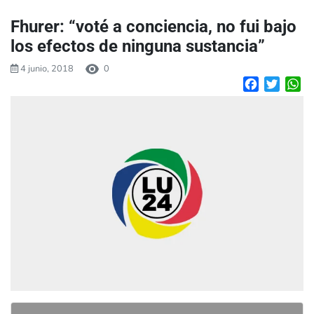
Fhurer: “voté a conciencia, no fui bajo
los efectos de ninguna sustancia”
4 junio, 2018
0
Facebook
Twitte
W