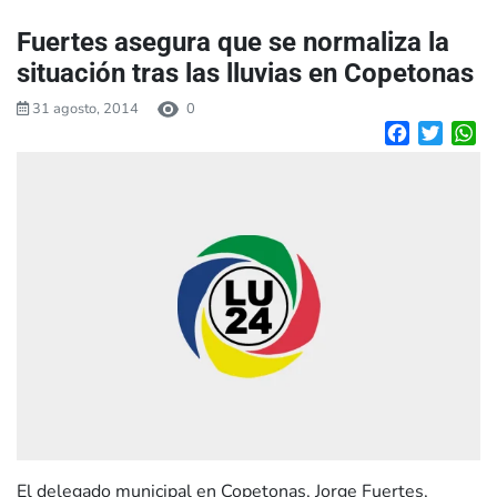
Fuertes asegura que se normaliza la
situación tras las lluvias en Copetonas
31 agosto, 2014
0
Facebook
Twitte
W
El delegado municipal en Copetonas, Jorge Fuertes,