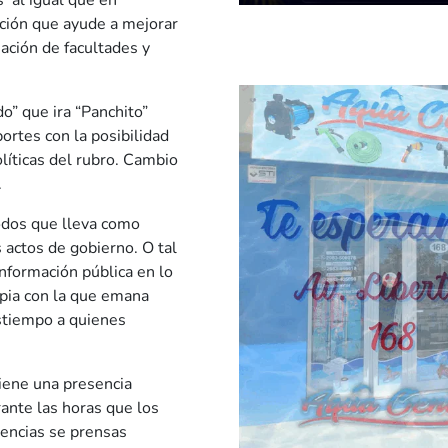
 al igual que en
ción que ayude a mejorar
ación de facultades y
o” que ira “Panchito”
ortes con la posibilidad
líticas del rubro. Cambio
.
íodos que lleva como
s actos de gobierno. O tal
información pública en lo
ropia con la que emana
estiempo a quienes
iene una presencia
ante las horas que los
rencias se prensas