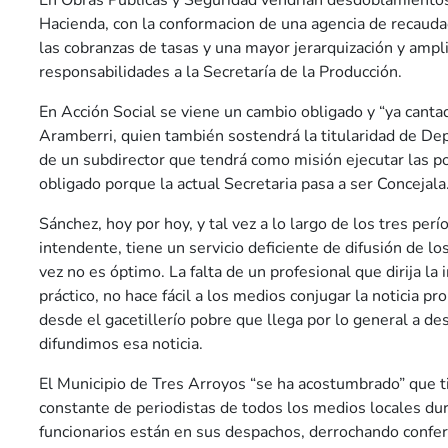
En Obras Públicas y Seguridad vendrían desdoblamientos
Hacienda, con la conformacion de una agencia de recauda
las cobranzas de tasas y una mayor jerarquización y ampli
responsabilidades a la Secretaría de la Producción.
En Acción Social se viene un cambio obligado y “ya cantad
Aramberri, quien también sostendrá la titularidad de Dep
de un subdirector que tendrá como misión ejecutar las po
obligado porque la actual Secretaria pasa a ser Concejala
Sánchez, hoy por hoy, y tal vez a lo largo de los tres per
intendente, tiene un servicio deficiente de difusión de lo
vez no es óptimo. La falta de un profesional que dirija la 
práctico, no hace fácil a los medios conjugar la noticia p
desde el gacetillerío pobre que llega por lo general a d
difundimos esa noticia.
El Municipio de Tres Arroyos “se ha acostumbrado” que t
constante de periodistas de todos los medios locales dur
funcionarios están en sus despachos, derrochando confe