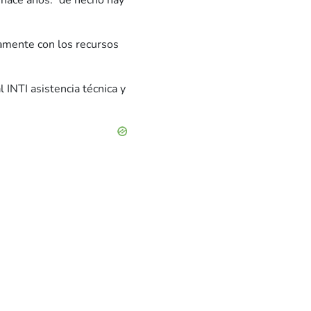
 hace años: “de hecho hay
tamente con los recursos
l INTI asistencia técnica y