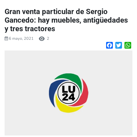
Gran venta particular de Sergio
Gancedo: hay muebles, antigüedades
y tres tractores
6 mayo, 2021
2
Facebook
Twitte
W