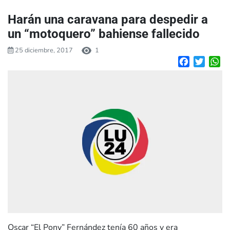
Harán una caravana para despedir a
un “motoquero” bahiense fallecido
25 diciembre, 2017
1
Facebook
Twitte
W
Oscar “El Pony” Fernández tenía 60 años y era