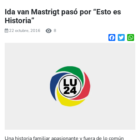
Ida van Mastrigt pasó por “Esto es
Historia”
22 octubre, 2016
8
Facebook
Twitte
W
Una historia familiar apasionante y fuera de lo común