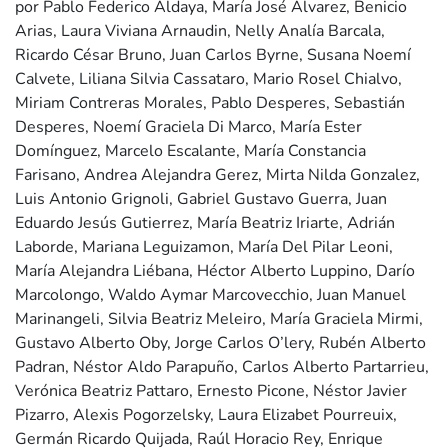
por Pablo Federico Aldaya, María José Alvarez, Benicio
Arias, Laura Viviana Arnaudin, Nelly Analía Barcala,
Ricardo César Bruno, Juan Carlos Byrne, Susana Noemí
Calvete, Liliana Silvia Cassataro, Mario Rosel Chialvo,
Miriam Contreras Morales, Pablo Desperes, Sebastián
Desperes, Noemí Graciela Di Marco, María Ester
Domínguez, Marcelo Escalante, María Constancia
Farisano, Andrea Alejandra Gerez, Mirta Nilda Gonzalez,
Luis Antonio Grignoli, Gabriel Gustavo Guerra, Juan
Eduardo Jesús Gutierrez, María Beatriz Iriarte, Adrián
Laborde, Mariana Leguizamon, María Del Pilar Leoni,
María Alejandra Liébana, Héctor Alberto Luppino, Darío
Marcolongo, Waldo Aymar Marcovecchio, Juan Manuel
Marinangeli, Silvia Beatriz Meleiro, María Graciela Mirmi,
Gustavo Alberto Oby, Jorge Carlos O’lery, Rubén Alberto
Padran, Néstor Aldo Parapuño, Carlos Alberto Partarrieu,
Verónica Beatriz Pattaro, Ernesto Picone, Néstor Javier
Pizarro, Alexis Pogorzelsky, Laura Elizabet Pourreuix,
Germán Ricardo Quijada, Raúl Horacio Rey, Enrique