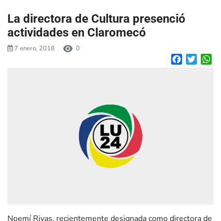
La directora de Cultura presenció
actividades en Claromecó
7 enero, 2018
0
Facebook
Twitte
W
Noemí Rivas, recientemente designada como directora de