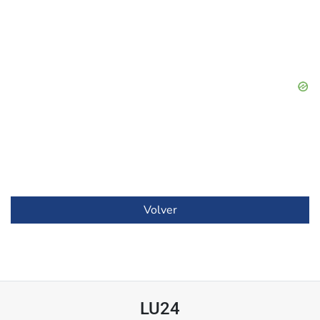
Volver
LU24