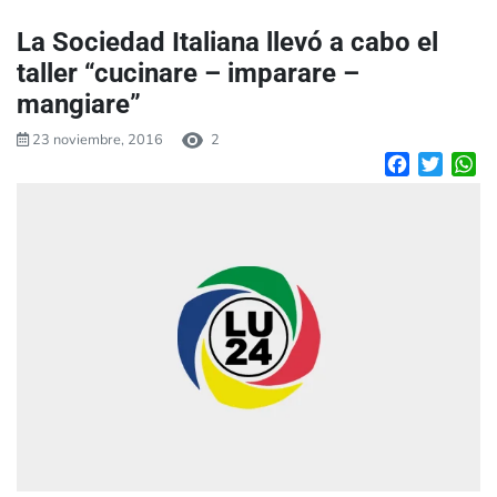
La Sociedad Italiana llevó a cabo el
taller “cucinare – imparare –
mangiare”
23 noviembre, 2016
2
Facebook
Twitte
W