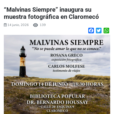
“Malvinas Siempre” inaugura su
muestra fotográfica en Claromecó
14 junio, 2026
139
Facebook
Twitte
W