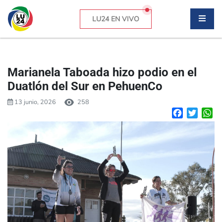
LU24 EN VIVO
Marianela Taboada hizo podio en el
Duatlón del Sur en PehuenCo
13 junio, 2026
258
Facebook
Twitte
W