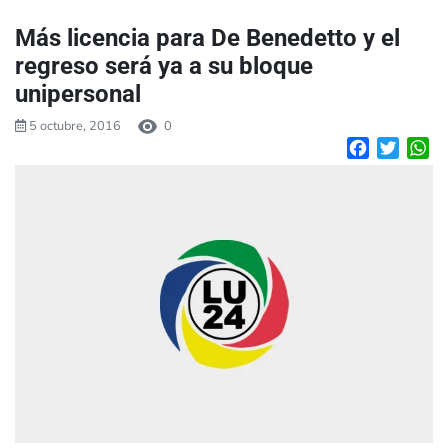
Más licencia para De Benedetto y el
regreso será ya a su bloque
unipersonal
5 octubre, 2016
0
Facebook
Twitte
W