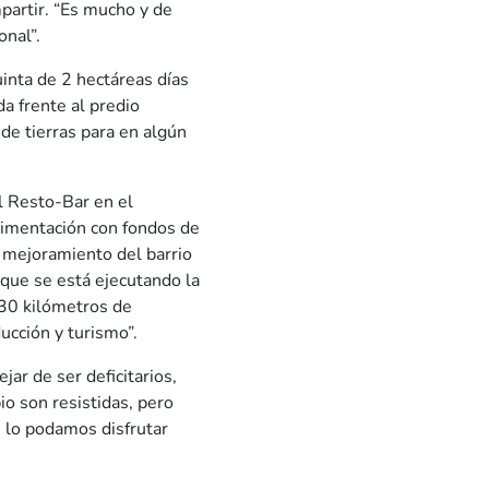
mpartir. “Es mucho y de
onal”.
uinta de 2 hectáreas días
a frente al predio
de tierras para en algún
l Resto-Bar en el
avimentación con fondos de
l mejoramiento del barrio
 que se está ejecutando la
30 kilómetros de
cción y turismo”.
jar de ser deficitarios,
io son resistidas, pero
s lo podamos disfrutar