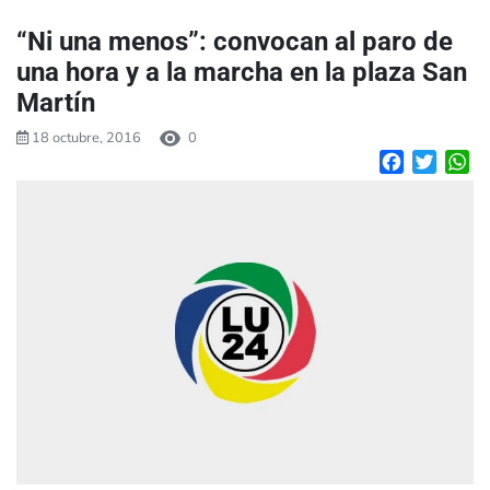
“Ni una menos”: convocan al paro de
una hora y a la marcha en la plaza San
Martín
18 octubre, 2016
0
Facebook
Twitte
W