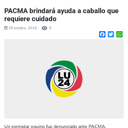
PACMA brindará ayuda a caballo que
requiere cuidado
18 octubre, 2016
5
Facebook
Twitte
W
Un ejemplar equino fue denunciado ante PACMA,