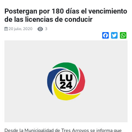
Postergan por 180 días el vencimiento
de las licencias de conducir
20 julio, 2020
3
Facebook
Twitte
W
Desde la Municipalidad de Tres Arroyos se informa que