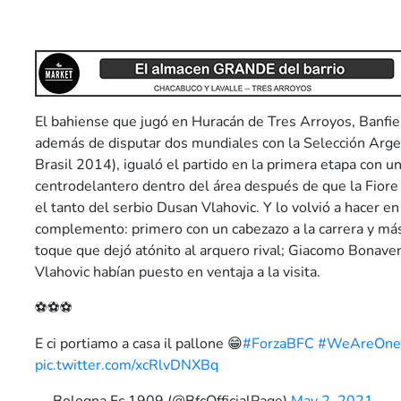
El bahiense que jugó en Huracán de Tres Arroyos, Banfiel
además de disputar dos mundiales con la Selección Arg
Brasil 2014), igualó el partido en la primera etapa con 
centrodelantero dentro del área después de que la Fiore 
el tanto del serbio Dusan Vlahovic. Y lo volvió a hacer e
complemento: primero con un cabezazo a la carrera y má
toque que dejó atónito al arquero rival; Giacomo Bonav
Vlahovic habían puesto en ventaja a la visita.
⚽️⚽️⚽️
E ci portiamo a casa il pallone 😁
#ForzaBFC
#WeAreOne
pic.twitter.com/xcRlvDNXBq