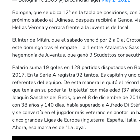
— Bologna Fc 1909 (@BfcOfficialPage)
May 2, 2021
Bologna, que se ubica 12° en la tabla de posiciones, con 3
próximo sábado al Udinese, después recibirá a Genoa, via
Hellas Verona y cerrará frente a la Juventus de local.
El Inter de Milán, que el sábado venció por 2 a 0 al Croton
este domingo tras el empate 1 a 1 entre Atalanta y Sass
hegemonía de Juventus, que ganó 9 Scudettos consecuti
Palacio suma 19 goles en 128 partidos disputados en Bo
2017. En la Serie A registra 92 tantos. Es capitán y uno
referentes del equipo. De esta manera le quitó el récord en
que tenía en su poder la ‘tripletta’ con más edad (37 año
Joaquín Sánchez del Betis, que el 8 de diciembre de 2019
con 38 años y 140 días, había superado a Alfredo Di Sté
y se convertía en el jugador más veterano en anotar un ha
cinco grandes Ligas de Europa (Inglaterra, España, Italia,
Ahora, esa marca es de “La Joya”.