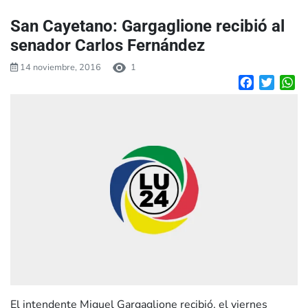
San Cayetano: Gargaglione recibió al
senador Carlos Fernández
14 noviembre, 2016
1
Facebook
Twitte
W
El intendente Miguel Gargaglione recibió, el viernes