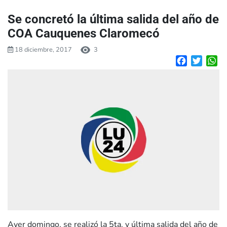
Se concretó la última salida del año de
COA Cauquenes Claromecó
18 diciembre, 2017
3
Facebook
Twitte
W
Ayer domingo, se realizó la 5ta. y última salida del año de