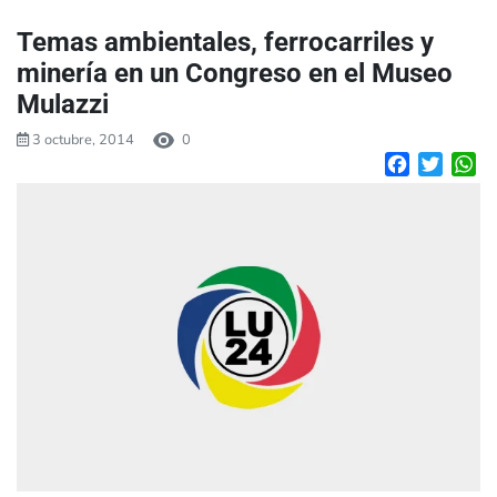
Temas ambientales, ferrocarriles y
minería en un Congreso en el Museo
Mulazzi
3 octubre, 2014
0
Facebook
Twitte
W