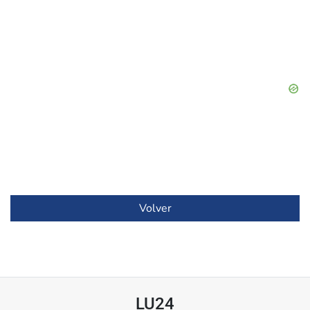
Volver
LU24