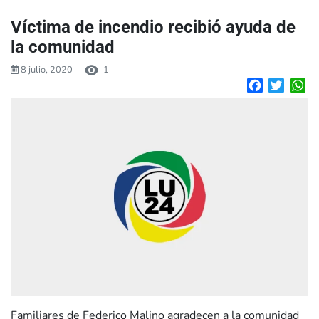
Víctima de incendio recibió ayuda de
la comunidad
8 julio, 2020
1
Facebook
Twitte
W
Familiares de Federico Malino agradecen a la comunidad